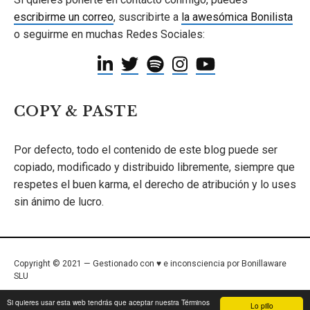
escribirme un correo
, suscribirte a
la awesómica Bonilista
o seguirme en muchas Redes Sociales:
COPY & PASTE
Por defecto, todo el contenido de este blog puede ser
copiado, modificado y distribuido libremente, siempre que
respetes el buen karma, el derecho de atribución y lo uses
sin ánimo de lucro.
Copyright © 2021 — Gestionado con ♥ e inconsciencia por Bonillaware
SLU
Inicio
/
Términos de Uso
/
Política de Privacidad
/
Contacto
Si quieres usar esta web tendrás que aceptar nuestra Términos
Lo pillo