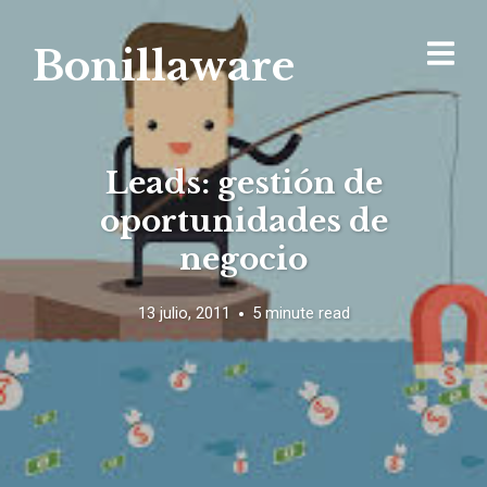
Bonillaware
Leads: gestión de
oportunidades de
negocio
13 julio, 2011
5 minute read