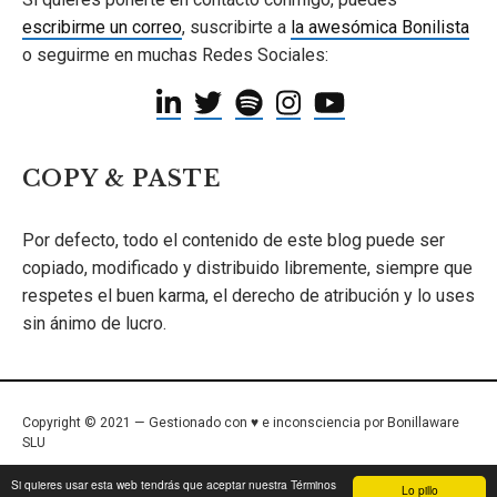
escribirme un correo
, suscribirte a
la awesómica Bonilista
o seguirme en muchas Redes Sociales:
COPY & PASTE
Por defecto, todo el contenido de este blog puede ser
copiado, modificado y distribuido libremente, siempre que
respetes el buen karma, el derecho de atribución y lo uses
sin ánimo de lucro.
Copyright © 2021 — Gestionado con ♥ e inconsciencia por Bonillaware
SLU
Inicio
/
Términos de Uso
/
Política de Privacidad
/
Contacto
Si quieres usar esta web tendrás que aceptar nuestra Términos
Lo pillo