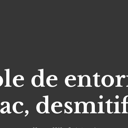
ble de ent
c, desmiti