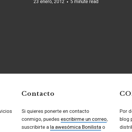
23 enero, 2012
5 minute read
Contacto
CO
vicios
Si quieres ponerte en contacto
Por d
conmigo, puedes
escribirme un correo
,
blog 
suscribirte a
la awesómica Bonilista
o
distr