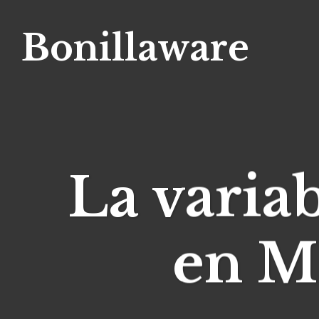
Bonillaware
La varia
en Ma