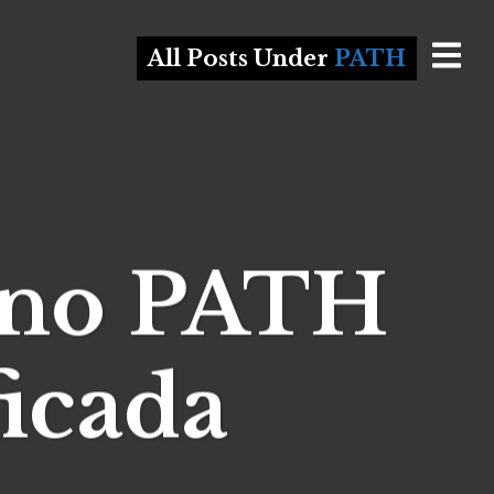
All Posts Under
PATH
orno PATH
ficada