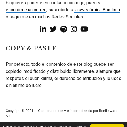
Si quieres ponerte en contacto conmigo, puedes
escribirme un correo
, suscribirte a
la awesómica Bonilista
o seguirme en muchas Redes Sociales:
COPY & PASTE
Por defecto, todo el contenido de este blog puede ser
copiado, modificado y distribuido libremente, siempre que
respetes el buen karma, el derecho de atribución y lo uses
sin ánimo de lucro.
Copyright © 2021 — Gestionado con ♥ e inconsciencia por Bonillaware
SLU
Inicio
/
Términos de Uso
/
Política de Privacidad
/
Contacto
Si quieres usar esta web tendrás que aceptar nuestra Términos