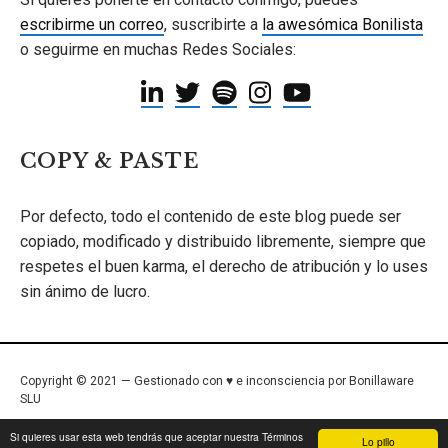
escribirme un correo
, suscribirte a
la awesómica Bonilista
o seguirme en muchas Redes Sociales:
COPY & PASTE
Por defecto, todo el contenido de este blog puede ser
copiado, modificado y distribuido libremente, siempre que
respetes el buen karma, el derecho de atribución y lo uses
sin ánimo de lucro.
Copyright © 2021 — Gestionado con ♥ e inconsciencia por Bonillaware
SLU
Inicio
/
Términos de Uso
/
Política de Privacidad
/
Contacto
Si quieres usar esta web tendrás que aceptar nuestra Términos
Lo pillo