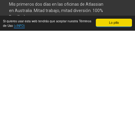
Mis primeros dos días en las oficinas de Atlassian
en Australia. Mitad trabajo, mitad diversión. 100%
Bonilla :)
Si quieres usar esta web tendrás que aceptar nuestra Términos
Lo pillo
de Uso
(+INFO)
Durante el resto de enero, estaré en Australia
trabajando en las oficinas de
Atlassian
en
Sydney. Una estupenda excusa para huir de
invierno madrileño y desembarcar en pleno
verano australiano.
La idea es conocer de primera mano como crea
software Atlassian y a la gente que lo desarrolla,