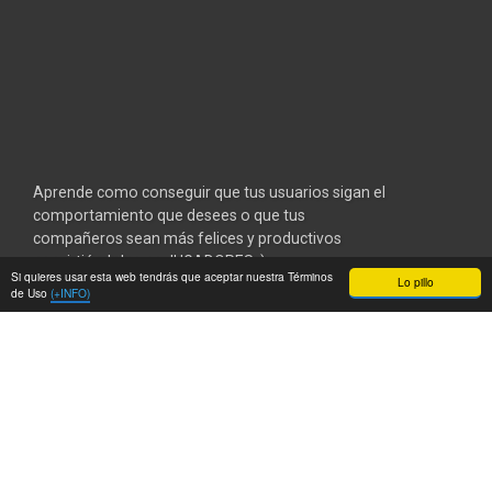
Aprende como conseguir que tus usuarios sigan el
comportamiento que desees o que tus
compañeros sean más felices y productivos
convirtiéndoles en JUGADORES :)
Si quieres usar esta web tendrás que aceptar nuestra Términos
Lo pillo
de Uso
(+INFO)
El próximo jueves 20 de octubre, daré una charla
sobre
Gamification
en la
Conferencia Agile
Spain
o
CAS 2011
, la conferencia más