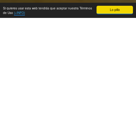
Si quieres usar esta web tendrás que aceptar nuestra Términos
Lo pillo
de Uso
(+INFO)
El
postmortem
de ‘Guacamelee!’
, uno de mis
videojuegos favoritos, me ha inspirado esta
propuesta de marco de trabajo especialmente
interesante para productos B2C -que requieren
una promoción intensiva y constante- que se
caracteriza, fundamentalmente, por
articular el
roadmap
de proyecto alrededor de
oportunidades de marketing trimestrales
.