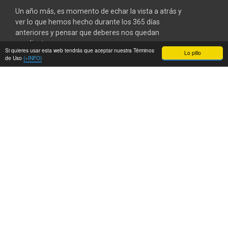
Un año más, es momento de echar la vista a atrás y
ver lo que hemos hecho durante los 365 días
anteriores y pensar que deberes nos quedan
pendientes...
Si quieres usar esta web tendrás que aceptar nuestra Términos
Lo pillo
de Uso
(+INFO)
Por
tercer año
consecutivo,
escribo sobre
mis objetivos
para el próximo
año. Una tradición
que empezó con