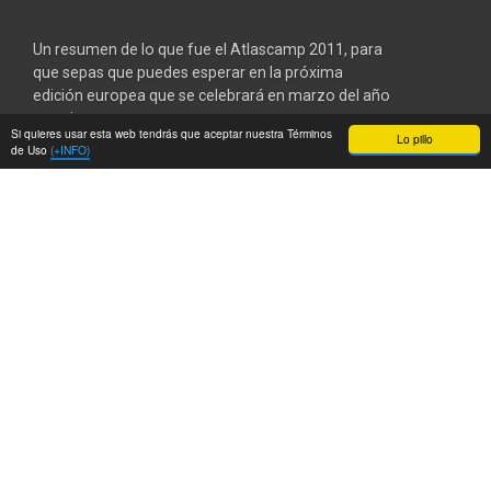
Un resumen de lo que fue el Atlascamp 2011, para
que sepas que puedes esperar en la próxima
edición europea que se celebrará en marzo del año
que viene.
Si quieres usar esta web tendrás que aceptar nuestra Términos
Lo pillo
de Uso
(+INFO)
[box type=»info» style=»rounded»]Importante
update
en los comentarios, gracias a las
preguntas de
Alberto Vilches
[/box]
Ya desde San Francisco y con menos tiempo del
que me gustaría, debido al ritmo frenético de los
últimos días, aquí tenéis el nuevo capítulo de