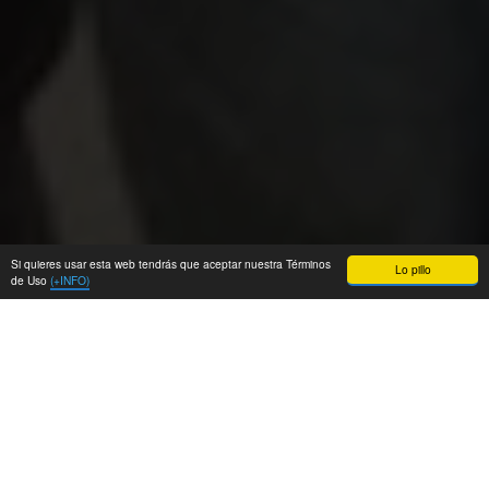
Si quieres usar esta web tendrás que aceptar nuestra Términos
Lo pillo
de Uso
(+INFO)
Hace un par de semanas,
Alejandro Pérez
-uno
de los dueños de
Autentia
y, por tanto, inversor
nuestro- vino al Funplex una semana para hacer